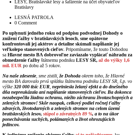
LESY, Bratislavské lesy a šafárenie na účet obyvateľov
Bratislavy
LESNÁ PATROLA
0 Comment
Po uplynutí jedného roku od podpisu podvodnej Dohody o
znížení ťažby v bratislavských lesoch
,
sme opätovne
konfrontovali jej aktérov a detailne skúmali napĺňanie jej
veľkolepo stanovených cieľov
. Pripomíname, že touto Dohodou
sa
Hlavné mesto BA dobrovoľne zaviazalo vyplácať náhradu za
obmedzenie ťažby
štátnemu podniku
LESY SR,
až do výšky 1,6
mil. EUR
po dobu až 5 rokov.
Na naše zdesenie
, sme zistili,
že Dohoda
okrem toho, že Hlavné
mesto BA darovalo prvú splátku štátnemu podniku LESY SR, š.p. vo
výške
320 000 tisíc EUR
,
nepriniesla želaný efekt a do dnešného
dňa nepreukázala ani napĺňanie stanovených cieľov. Ba dokonca
nezabezpečila žiadnu ochranu, niežto záchranu životaschopných a
zelených stromov! Skôr naopak, celkový podiel ročnej ťažby
zdravých, životodarných a zelených stromov na celom území
bratislavských lesov,
stúpol
o závratných 89 %
, a to na úkor
ponechávania suchých, polámaných a život ohrozujúcich
jedincov.
K jedinému zníženiu objemu ťažby
aj to nežiadúcemu
, ku