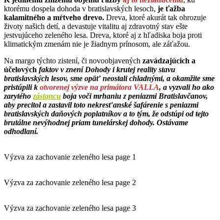
ktorému dospela dohoda v bratislavských lesoch,
je ťažba
kalamitného a mŕtveho drevo.
Dreva, ktoré akurát tak ohrozuje
životy našich detí, a devastuje vitalitu aj zdravotný stav ešte
jestvujúceho zeleného lesa. Dreva, ktoré aj z hľadiska boja proti
klimatickým zmenám nie je žiadnym prínosom, ale záťažou.
Na margo týchto zistení, či novoobjavených
zavádzajúcich a
účelových
faktov v znení Dohody i krutej reality stavu
bratislavských lesov, sme opäť neostali chladnými, a okamžite sme
pristúpili k
otvorenej výzve na primátora VALLA
, a vyzvali ho ako
zarytého
zástancu
boja voči mrhaniu z peniazmi Bratislavčanov,
aby precitol a zastavil toto nekresťanské šafárenie s peniazmi
bratislavských daňových poplatníkov a to tým, že odstúpi od tejto
brutálne nevýhodnej priam tunelárskej dohody. Ostávame
odhodlaní.
Výzva za zachovanie zeleného lesa page 1
Výzva za zachovanie zeleného lesa page 2
Výzva za zachovanie zeleného lesa page 3