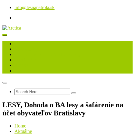
info@lesnapatrola.sk
O nás
Naše články
Dobrovoľný člen LESNEJ Patroly
Darujte 2 %
Kontakt
Prevýchova psov
LESY, Dohoda o BA lesy a šafárenie na
účet obyvateľov Bratislavy
Home
Aktuálne