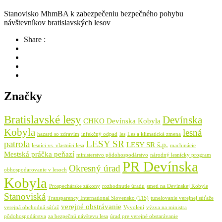
Stanovisko MhmBA k zabezpečeniu bezpečného pohybu
návštevníkov bratislavských lesov
Share :
Značky
Bratislavské lesy
Devínska
CHKO Devínska Kobyla
Kobyla
lesná
hazard so zdravím
infekčný odpad
les
Les a klimatická zmena
patrola
LESY SR
LESY SR š.p.
lesníci vs. vlastníci lesa
machinácie
Mestská práčka peňazí
ministerstvo pôdohospodárstvo
národný lesnícky program
PR Devínska
Okresný úrad
obhospodarovanie v lesoch
Kobyla
Prospechárske zákony
rozhodnutie úradu
smeti na Devínskej Kobyle
Stanoviská
Transparency International Slovensko (TIS)
tunelovanie verejnej súťaže
verejné obstrávanie
verejná obchodná súťaž
Vyvolení
výzva na ministra
pôdohospodárstva
za bezpečnú návštevu lesa
úrad pre verejné obstarávanie