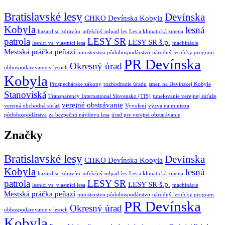
Bratislavské lesy
Devínska
CHKO Devínska Kobyla
Kobyla
lesná
hazard so zdravím
infekčný odpad
les
Les a klimatická zmena
patrola
LESY SR
LESY SR š.p.
lesníci vs. vlastníci lesa
machinácie
Mestská práčka peňazí
ministerstvo pôdohospodárstvo
národný lesnícky program
PR Devínska
Okresný úrad
obhospodarovanie v lesoch
Kobyla
Prospechárske zákony
rozhodnutie úradu
smeti na Devínskej Kobyle
Stanoviská
Transparency International Slovensko (TIS)
tunelovanie verejnej súťaže
verejné obstrávanie
verejná obchodná súťaž
Vyvolení
výzva na ministra
pôdohospodárstva
za bezpečnú návštevu lesa
úrad pre verejné obstarávanie
Značky
Bratislavské lesy
Devínska
CHKO Devínska Kobyla
Kobyla
lesná
hazard so zdravím
infekčný odpad
les
Les a klimatická zmena
patrola
LESY SR
LESY SR š.p.
lesníci vs. vlastníci lesa
machinácie
Mestská práčka peňazí
ministerstvo pôdohospodárstvo
národný lesnícky program
PR Devínska
Okresný úrad
obhospodarovanie v lesoch
Kobyla