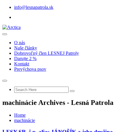
info@lesnapatrola.sk
O nás
Naše články
Dobrovoľný člen LESNEJ Patroly
Darujte 2 %
Kontakt
Prevýchova psov
machinácie Archives - Lesná Patrola
Home
machinácie
LESY SR, š.p. alias JÁNOŠÍK a jeho družina