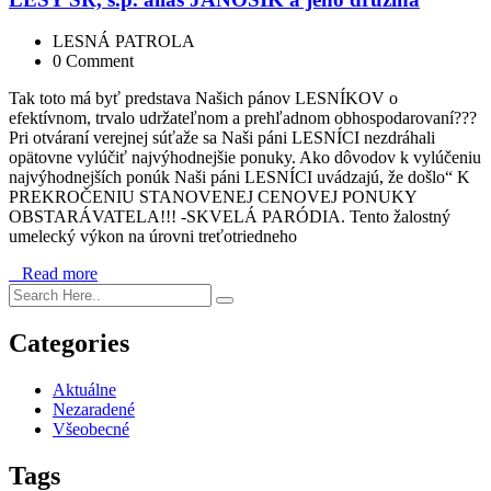
LESNÁ PATROLA
0 Comment
Tak toto má byť predstava Našich pánov LESNÍKOV o
efektívnom, trvalo udržateľnom a prehľadnom obhospodarovaní???
Pri otváraní verejnej súťaže sa Naši páni LESNÍCI nezdráhali
opätovne vylúčiť najvýhodnejšie ponuky. Ako dôvodov k vylúčeniu
najvýhodnejších ponúk Naši páni LESNÍCI uvádzajú, že došlo“ K
PREKROČENIU STANOVENEJ CENOVEJ PONUKY
OBSTARÁVATELA!!! -SKVELÁ PARÓDIA. Tento žalostný
umelecký výkon na úrovni treťotriedneho
Read more
Categories
Aktuálne
Nezaradené
Všeobecné
Tags