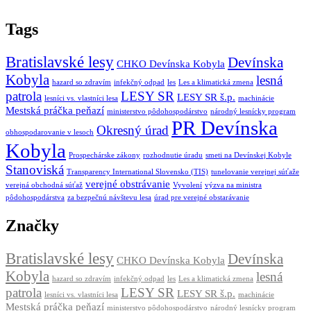
Tags
Bratislavské lesy
Devínska
CHKO Devínska Kobyla
Kobyla
lesná
hazard so zdravím
infekčný odpad
les
Les a klimatická zmena
patrola
LESY SR
LESY SR š.p.
lesníci vs. vlastníci lesa
machinácie
Mestská práčka peňazí
ministerstvo pôdohospodárstvo
národný lesnícky program
PR Devínska
Okresný úrad
obhospodarovanie v lesoch
Kobyla
Prospechárske zákony
rozhodnutie úradu
smeti na Devínskej Kobyle
Stanoviská
Transparency International Slovensko (TIS)
tunelovanie verejnej súťaže
verejné obstrávanie
verejná obchodná súťaž
Vyvolení
výzva na ministra
pôdohospodárstva
za bezpečnú návštevu lesa
úrad pre verejné obstarávanie
Značky
Bratislavské lesy
Devínska
CHKO Devínska Kobyla
Kobyla
lesná
hazard so zdravím
infekčný odpad
les
Les a klimatická zmena
patrola
LESY SR
LESY SR š.p.
lesníci vs. vlastníci lesa
machinácie
Mestská práčka peňazí
ministerstvo pôdohospodárstvo
národný lesnícky program