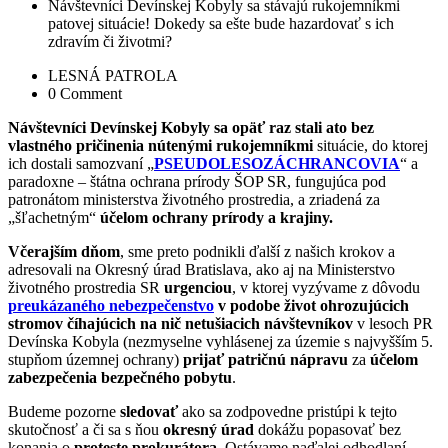
Návštevníci Devínskej Kobyly sa stávajú rukojemníkmi
patovej situácie! Dokedy sa ešte bude hazardovať s ich
zdravím či životmi?
LESNÁ PATROLA
0 Comment
Návštevníci Devínskej Kobyly sa opäť raz stali ato bez
vlastného pričinenia nútenými rukojemníkmi
situácie, do ktorej
ich dostali samozvaní „
PSEUDOLESOZÁCHRANCOVIA
“ a
paradoxne – štátna ochrana prírody ŠOP SR, fungujúca pod
patronátom ministerstva životného prostredia, a zriadená za
„šľachetným“
účelom ochrany prírody a krajiny.
Včerajším dňom
, sme preto podnikli ďalší z našich krokov a
adresovali na Okresný úrad Bratislava, ako aj na Ministerstvo
životného prostredia SR
urgenciou
, v ktorej vyzývame z dôvodu
preukázaného nebezpečenstvo
v podobe život ohrozujúcich
stromov číhajúcich na nič netušiacich návštevníkov
v lesoch PR
Devínska Kobyla (
nezmyselne vyhlásenej za územie s najvyšším 5.
stupňom územnej ochrany
)
prijať patričnú
nápravu
za
účelom
zabezpečenia bezpečného pobytu
.
Budeme pozorne
sledovať
ako sa zodpovedne pristúpi k tejto
skutočnosť a či sa s ňou
okresný úrad
dokážu popasovať bez
konania o
proteste prokurátora
. Ostávame naďalej odhodlaní.